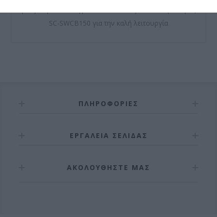
ρύθμιση στο άνοιγμα και στο κλείσιμο - Αυτοματισμός
SC-SWCB150 για την καλή λειτουργία
ΠΛΗΡΟΦΟΡΊΕΣ
ΕΡΓΑΛΕΊΑ ΣΕΛΊΔΑΣ
ΑΚΟΛΟΥΘΉΣΤΕ ΜΑΣ