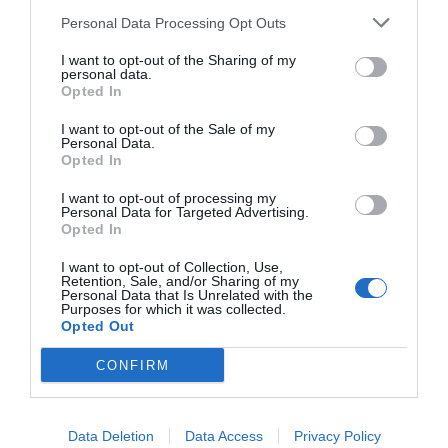
Personal Data Processing Opt Outs
I want to opt-out of the Sharing of my
personal data.
Opted In
I want to opt-out of the Sale of my
Personal Data.
OVERVIEW
Opted In
I want to opt-out of processing my
Personal Data for Targeted Advertising.
Opted In
- Ηλεκτρομηχανικό Ενδοδαπέδιο Μοτέρ Ανοιγόμενης
I want to opt-out of Collection, Use,
πόρτας 220V - Μοτέρ υψηλής ποιότητας από υλικά
Retention, Sale, and/or Sharing of my
Personal Data that Is Unrelated with the
αντοχής - Μεταλλικό γρανάζι για μεγάλη διάρκεια ζωής -
Purposes for which it was collected.
Πλάτος πόρτας μέχρι 3,00 μέτρα - Βάρος φύλλου
Opted Out
πόρτας μέχρι 300kgr - Το κουτί είναι γαλβανιζέ για
CONFIRM
αντοχή στην σκουριά - Χερούλι Απασφάλισης -
Δυνατότητα ανοίγματος μέχρι 180 μοίρες με ειδικό
Data Deletion
Data Access
Privacy Policy
εξάρτημα (γρανάζι αλυσίδας) - Διπλά τερματικά στη