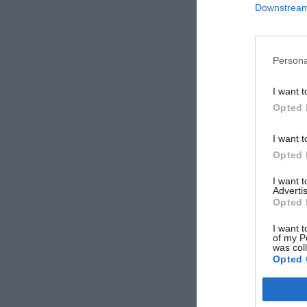
Downstream 
Persona
I want t
Opted 
I want t
Opted 
I want 
Advertis
Opted 
ΚΡΕΜΑΓΙΈΡΑ 
(8X30X1000)
I want t
of my P
was col
Opted 
Κρεμαγιέρα γα
8x30x1000