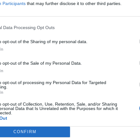
Participants
that may further disclose it to other third parties.
l Data Processing Opt Outs
o opt-out of the Sharing of my personal data.
In
o opt-out of the Sale of my Personal Data.
In
to opt-out of processing my Personal Data for Targeted
ing.
In
ΓΑΛΒΑΝΙΖΈ ΜΕΤΑΛΛΙΚΉ
ΚΡΕΜΑΓΙΈΡΑ ΓΑΛΒΑΝΙΖΈ ΜΕΤΑΛΛ
(10X30X1000)
o opt-out of Collection, Use, Retention, Sale, and/or Sharing
ersonal Data that Is Unrelated with the Purposes for which it
lected.
Out
λβανιζέ μεταλλική
Κρεμαγιέρα γαλβανιζέ μεταλλική
10x30x1000
CONFIRM