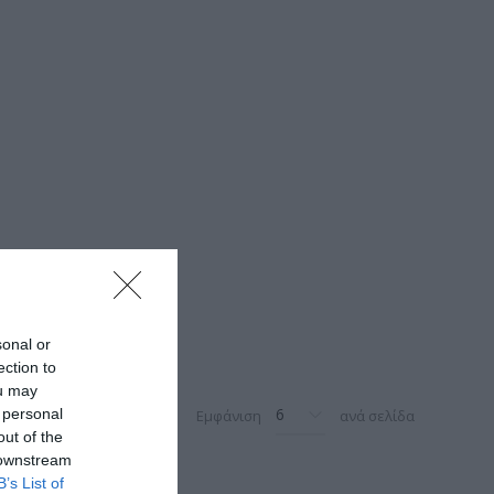
sonal or
ection to
ou may
 personal
Εμφάνιση
ανά σελίδα
out of the
 downstream
B’s List of