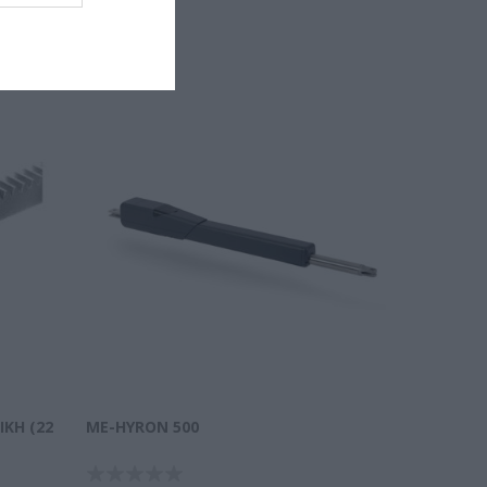
ΚΉ (22
ME-HYRON 500