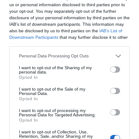
us or personal information disclosed to third parties prior to
your opt-out. You may separately opt-out of the further
Γίνε ο πρώτος που θα αξιολόγησει αυτό το προϊόν
disclosure of your personal information by third parties on the
IAB’s list of downstream participants. This information may
also be disclosed by us to third parties on the
IAB’s List of
Αυτοματισμός για συρόμενα μοτέρ έως 1200W
Downstream Participants
that may further disclose it to other
third parties.
Personal Data Processing Opt Outs
I want to opt-out of the Sharing of my
personal data.
Opted In
I want to opt-out of the Sale of my
Personal Data.
Opted In
OVERVIEW
I want to opt-out of processing my
Personal Data for Targeted Advertising.
Opted In
I want to opt-out of Collection, Use,
Retention, Sale, and/or Sharing of my
Νέος πλήρης αυτοματισμός για μοτέρ συρόμενης